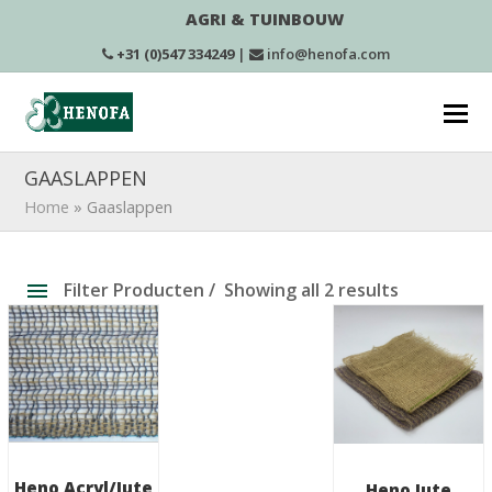
AGRI & TUINBOUW
+31 (0)547 334249
|
info@henofa.com
GAASLAPPEN
Home
»
Gaaslappen
Filter Producten
Showing all 2 results
Heno Acryl/Jute
Heno Jute