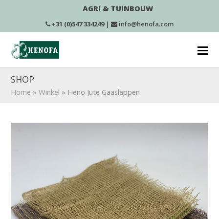
AGRI & TUINBOUW
+31 (0)547 334249
|
info@henofa.com
SHOP
Home
»
Winkel
»
Heno Jute Gaaslappen