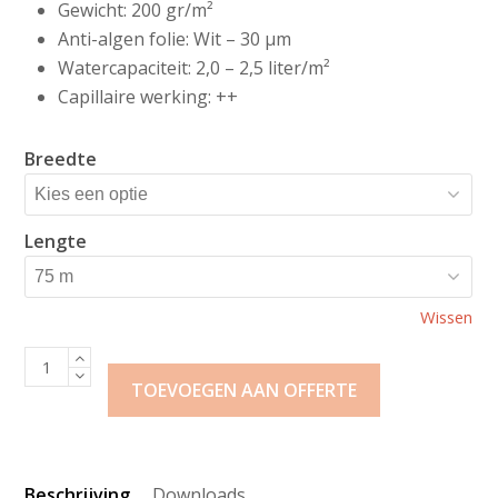
Gewicht: 200 gr/m²
Anti-algen folie: Wit – 30 µm
Watercapaciteit: 2,0 – 2,5 liter/m²
Capillaire werking: ++
Breedte
Lengte
Wissen
Klavermat
200
TOEVOEGEN AAN OFFERTE
+
WF
bevloeiingsmat
Beschrijving
Downloads