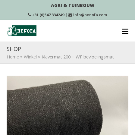
AGRI & TUINBOUW
+31 (0)547 334249
|
info@henofa.com
SHOP
Home
»
Winkel
»
Klavermat 200 + WF bevloeiingsmat