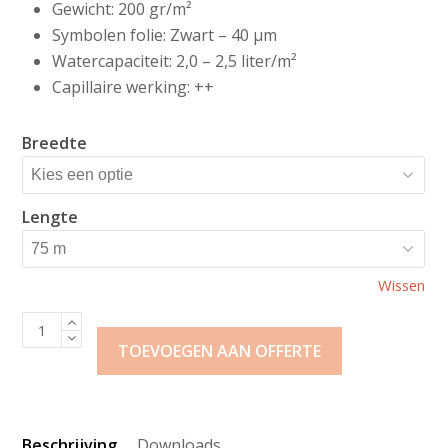
Gewicht: 200 gr/m²
Symbolen folie: Zwart – 40 μm
Watercapaciteit: 2,0 – 2,5 liter/m²
Capillaire werking: ++
Breedte
Lengte
Wissen
Klavermat
200
TOEVOEGEN AAN OFFERTE
+
SF
bevloeiingsmat
Beschrijving
Downloads