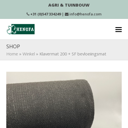
AGRI & TUINBOUW
+31 (0)547 334249
|
info@henofa.com
SHOP
Home
»
Winkel
»
Klavermat 200 + SF bevloeiingsmat