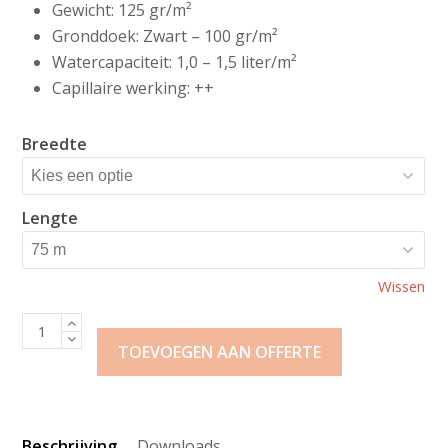
Gewicht: 125 gr/m²
Gronddoek: Zwart – 100 gr/m²
Watercapaciteit: 1,0 – 1,5 liter/m²
Capillaire werking: ++
Breedte
Lengte
Wissen
Klavermat
125
TOEVOEGEN AAN OFFERTE
+
BGC
bevloeiingsmat
Beschrijving
Downloads