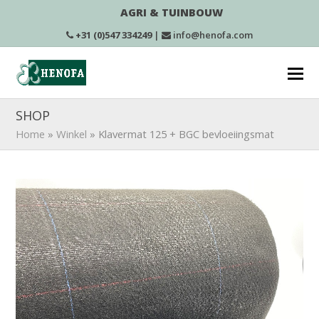
AGRI & TUINBOUW
+31 (0)547 334249
|
info@henofa.com
SHOP
Home
»
Winkel
»
Klavermat 125 + BGC bevloeiingsmat