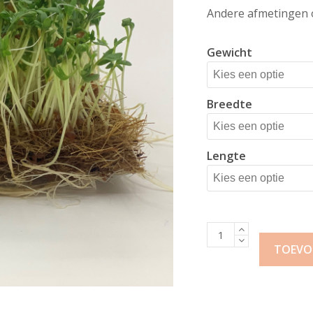
Andere afmetingen 
Gewicht
Breedte
Lengte
Heno
Kokos/Jute
TOEVO
Kweekmat
aantal