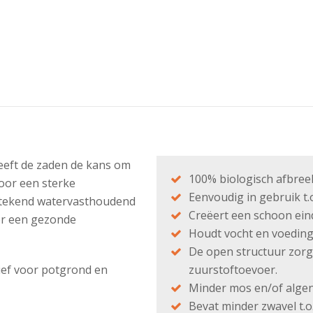
eeft de zaden de kans om
100% biologisch afbree
oor een sterke
Eenvoudig in gebruik t.
tstekend watervasthoudend
Creëert een schoon ein
or een gezonde
Houdt vocht en voeding
De open structuur zorg
ief voor potgrond en
zuurstoftoevoer.
Minder mos en/of algen
Bevat minder zwavel t.