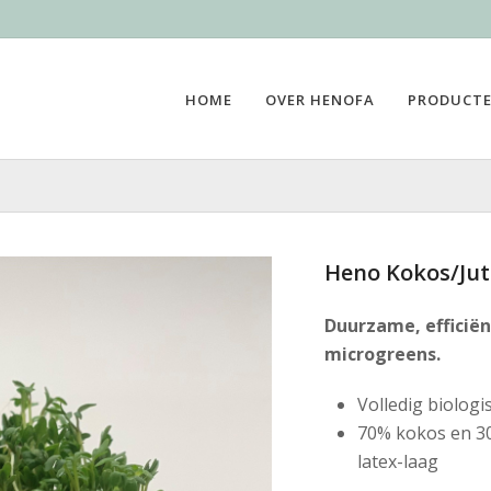
HOME
OVER HENOFA
PRODUCT
Heno Kokos/Ju
Duurzame, efficië
microgreens.
Volledig biolog
70% kokos en 30
latex-laag