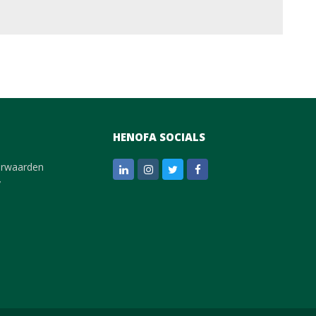
HENOFA SOCIALS
orwaarden
LinkedIn
Instagram
Twitter
Facebook
y