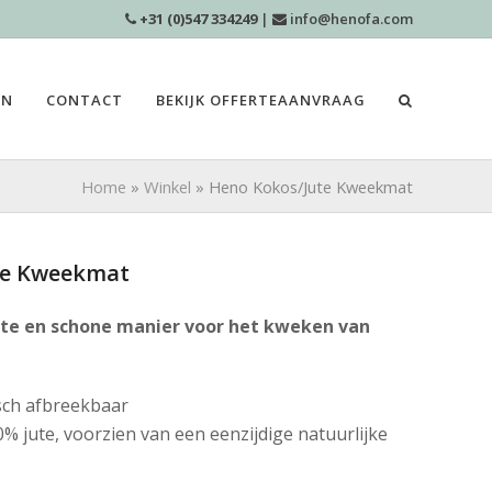
+31 (0)547 334249
|
info@henofa.com
EN
CONTACT
BEKIJK OFFERTEAANVRAAG
Home
»
Winkel
»
Heno Kokos/Jute Kweekmat
te Kweekmat
nte en schone manier voor het kweken van
isch afbreekbaar
% jute, voorzien van een eenzijdige natuurlijke