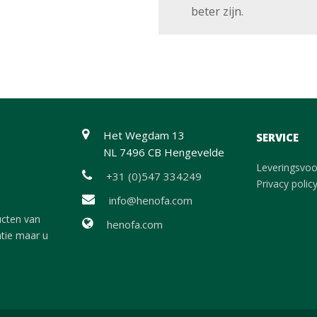
beter zijn.
Het Wegdam 13
SERVICE
NL 7496 CB Hengevelde
Leveringsvo
+31 (0)547 334249
Privacy polic
info@henofa.com
ucten van
henofa.com
atie maar u