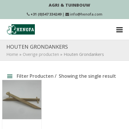
AGRI & TUINBOUW
+31 (0)547 334249
|
info@henofa.com
HOUTEN GRONDANKERS
Home
»
Overige producten
»
Houten Grondankers
Filter Producten
Showing the single result